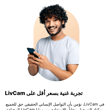
تجربة غنية بسعر أقل على LivCam
في LivCam، نؤمن بأن التواصل الإنساني الحقيقي حق للجميع.
يمكنك التسجيل مجاناً والاستفادة من مزايا LivCam المختلفة،