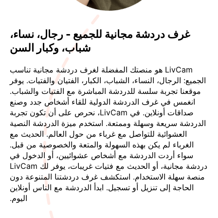
غرف دردشة مجانية للجميع - رجال، نساء،
شباب، وكبار السن
LivCam هو منصتك المفضلة لغرف دردشة مجانية تناسب
الجميع: الرجال، النساء، الشباب، الكبار، الفتيان والفتيات. يوفر
موقعنا تجربة سلسة للدردشة المباشرة مع الفتيات والشباب.
انغمس في غرف الدردشة الدولية للقاء أشخاص جدد وصنع
صداقات أونلاين. في LivCam، نحرص على أن تكون تجربة
الدردشة سريعة وسهلة وممتعة. استخدم ميزة الدردشة النصية
العشوائية للتواصل مع غرباء من حول العالم. الحديث مع
الغرباء لم يكن بهذه السهولة والمتعة والخصوصية من قبل.
سواء أردت الدردشة مع أشخاص عشوائيين، أو الدخول في
دردشة مجانية، أو الحديث مع فتيات غريبات، يوفر لك LivCam
منصة سهلة الاستخدام. استكشف غرف دردشتنا المتنوعة دون
الحاجة إلى تنزيل أو تسجيل. ابدأ الدردشة مع الناس أونلاين
اليوم.