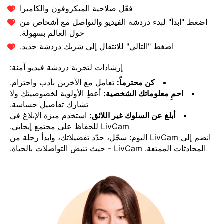
فعّل صلاحية الميكروفون والكاميرا
اضغط "ابدأ" لبدء دردشة الفيديو والتواصل مع أشخاص من
حول العالم بسهولة.
اضغط "التالي" للانتقال إلى شريك دردشة جديد.
إرشادات لتجربة دردشة فيديو آمنة:
كن محترماً:
تعامل مع الآخرين بأدب واحترام.
احمِ معلوماتك الشخصية:
أعطِ الأولوية لخصوصيتك ولا
تشارك تفاصيل حساسة.
أبلغ عن السلوك غير اللائق:
استخدم ميزة الإبلاغ في
LivCam للحفاظ على مجتمع إيجابي.
انضم إلى LivCam اليوم: سجّل، حدّد تفضيلاتك، وابدأ رحلة من
المحادثات الممتعة. LivCam - حيث تنبض التواصلات بالحياة.