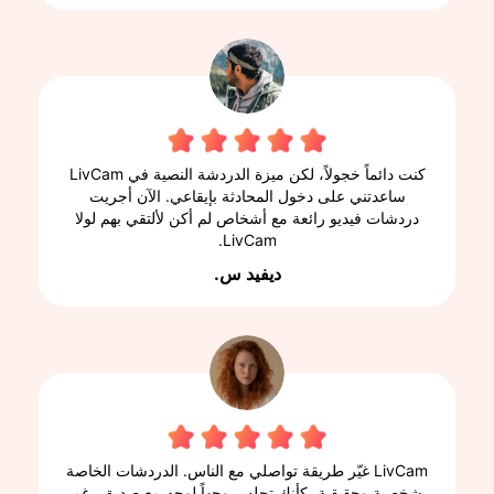
كنت دائماً خجولاً، لكن ميزة الدردشة النصية في LivCam
ساعدتني على دخول المحادثة بإيقاعي. الآن أجريت
دردشات فيديو رائعة مع أشخاص لم أكن لألتقي بهم لولا
LivCam.
ديفيد س.
LivCam غيّر طريقة تواصلي مع الناس. الدردشات الخاصة
شخصية وحقيقية، كأنك تجلس وجهاً لوجه مع صديق رغم