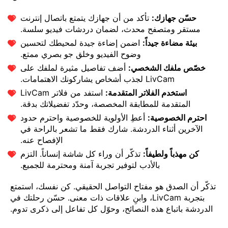
حسّن جهازك:
تأكد من أن جهازك يتمتع باتصال إنترنت
مستقر ومتصفح محدث، لضمان دردشات فيديو سلسة.
بيئة مضاءة جيداً:
اضمن إضاءة جيدة لمحيطك لتحسين
وضوح الفيديو وخلق جو بصري ممتع.
خصّص ملفك الشخصي:
أضف تفاصيل مثيرة لملفك على
LivCam لجذب أشخاص يشاركونك الاهتمامات.
استخدم الفلاتر المتقدمة:
استفد من فلاتر LivCam
المتقدمة للمطابقة المخصصة، وحدّد تفضيلاتك بدقة.
احترم الخصوصية:
أعطِ الأولوية للخصوصية واحترم حدود
الآخرين أثناء الدردشة. شارك فقط ما تشعر بالراحة في
الإفصاح عنه.
كن مهذباً ولطيفاً:
تذكّر أن وراء كل شاشة إنساناً. التزم
بالأدب لتوفير تجربة آمنة ومحترمة للجميع.
تذكّر أن الصدق هو مفتاح التواصل الحقيقي. كن نفسك، استمتع
بتجربة LivCam، وابنِ علاقات ذات معنى. حسّن رحلتك في
الدردشة باتباع هذه النصائح، وحوّل كل تفاعل إلى ذكرى تدوم.