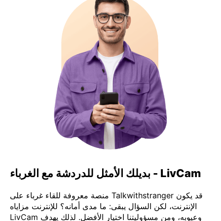
LivCam - بديلك الأمثل للدردشة مع الغرباء
قد يكون Talkwithstranger منصة معروفة للقاء غرباء على
الإنترنت، لكن السؤال يبقى: ما مدى أمانه؟ للإنترنت مزاياه
وعيوبه، ومن مسؤوليتنا اختيار الأفضل. لذلك يهدف LivCam