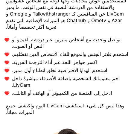
للمستخدمين خوض محادثات وجهاً لوجه مع أشخاص عشوائيين
والاستفادة من الدردشة النصية في نفس الوقت. ما يميز
LivCam عن المنافسين كـ Talkwithstranger و Omegle و
Azar و Ometv و Chathub هو الميزات الإضافية التي تقدم
تجربة أكثر تخصيصاً وأماناً.
تواصل وتحدث مع أشخاص مثيرين عبر دردشة الفيديو أو
النص أو الصوت.
استخدم فلاتر الجنس والموقع للقاء الأشخاص الذين تفضّلهم.
اكسر حواجز اللغة عبر أداة الترجمة الفورية.
استخدم الهدايا الافتراضية لخلق انطباع أول مميز.
احمِ معلوماتك الشخصية بإضافة الأصدقاء مباشرةً داخل
LivCam.
ادخل إلى المنصة من الكمبيوتر أو الهاتف أو التابلت.
وهذا ليس كل شيء. استكشف LivCam اليوم واكتشف جميع
الميزات مجاناً.