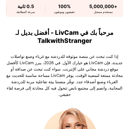
+5,000,000
100%
0.5 ثانية
مستخدم مسجل
حقيقيون وموثقون
سرعة المطابقة
مرحباً بك في LivCam - أفضل بديل لـ
TalkwithStranger
إذا كنت تبحث عن منصة موثوقة للدردشة مع غرباء وصنع تواصلات
جديدة، فإن LivCam هو خيارك الأول. في 2026، يبرز LivCam كأفضل
موقع دردشة مجاني على الإنترنت. سواء كنت تبحث عن صداقة أو
محادثة ممتعة لتمضية الوقت، يوفر LivCam مساحة مناسبة للحديث مع
الغرباء وصنع أصدقاء جدد. توفّر منصتنا بيئة تفاعلية مرنة للدردشة
المجانية، وانضم إلى مجتمع نابض تتحول فيه كل محادثة إلى فرصة لقاء
حقيقي.