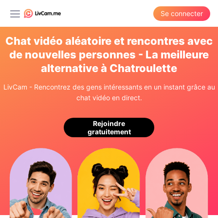
Se connecter
Chat vidéo aléatoire et rencontres avec
de nouvelles personnes - La meilleure
alternative à Chatroulette
LivCam - Rencontrez des gens intéressants en un instant grâce au
chat vidéo en direct.
Rejoindre
gratuitement