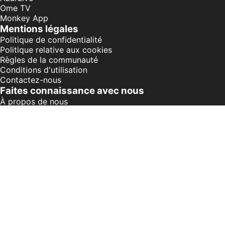
Ome TV
Monkey App
Mentions légales
Politique de confidentialité
Politique relative aux cookies
Règles de la communauté
Conditions d'utilisation
Contactez-nous
Faites connaissance avec nous
À propos de nous
Chat vidéo en ligne
APP
Communauté de chat
Questions fréquentes
Guides
Meilleures applis de chat vidéo aléatoire
Le chat cam à cam s'impose en 2026
Parlez à des inconnus en ligne
Chat vidéo avec caméra en direct
©
2026
Mastercroff Developer Limited. All Rights
Reserved.
Suite 3705A, Hopewell Centre, 183 Queen's Road East,