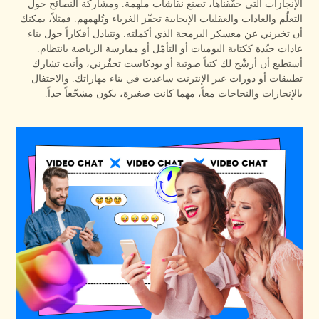
الإنجازات التي حقّقناها، تصنع نقاشات ملهمة. ومشاركة النصائح حول
التعلّم والعادات والعقليات الإيجابية تحفّز الغرباء وتُلهمهم. فمثلاً، يمكنك
أن تخبرني عن معسكر البرمجة الذي أكملته. ونتبادل أفكاراً حول بناء
عادات جيّدة ككتابة اليوميات أو التأمّل أو ممارسة الرياضة بانتظام.
أستطيع أن أرشّح لك كتباً صوتية أو بودكاست تحفّزني، وأنت تشارك
تطبيقات أو دورات عبر الإنترنت ساعدت في بناء مهاراتك. والاحتفال
بالإنجازات والنجاحات معاً، مهما كانت صغيرة، يكون مشجّعاً جداً.