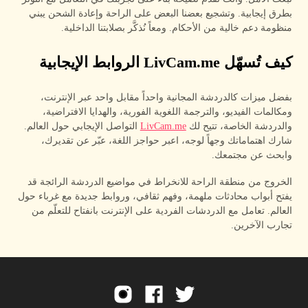
بطرق إيجابية. وتشجيع بعضنا البعض على الراحة وإعادة الشحن يبني
منظومة دعم خالية من الأحكام. ومعاً نُذكَّر بصلابتنا الداخلية.
كيف تُسهّل LivCam.me الروابط الإيجابية
بفضل ميزات كالدردشة المجانية واحداً مقابل واحد عبر الإنترنت،
ومكالمات الفيديو، والترجمة اللغوية الفورية، والهدايا الافتراضية،
والدردشة الخاصة، تتيح لك
LivCam.me
التواصل الإيجابي حول العالم.
شارك اهتماماتك وجهاً لوجه، اعبر حواجز اللغة، عبّر عن تقديرك،
وابحث عن مجتمعك.
الخروج من منطقة الراحة للانخراط في مواضيع الدردشة الرائجة قد
يفتح أبواب محادثات ملهمة، وفهم ثقافي، وروابط جديدة مع غرباء حول
العالم. تعامل مع الدردشات الفردية على الإنترنت بانفتاح للتعلّم من
تجارب الآخرين.