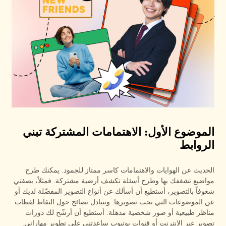
الموضوع الأول: الاهتمامات المشتركة تبني
الروابط
الحديث عن الهوايات والاهتمامات كاسر ممتاز للجمود. يمكنك طرح
مواضيع تشغفك بها وطرح أسئلة تكشف أرضية مشتركة. فمثلاً، بصفتي
شغوفاً بالتصوير، أستطيع أن أسألك عن أنواع التصوير المفضّلة لديك أو
عن الموضوعات التي تحب تصويرها. ونتبادل نصائح حول التقاط لقطات
مناظر طبيعية أو صور شخصية مذهلة. أستطيع أن أرشّح لك دورات
تصوير عبر الإنترنت أو قنوات يوتيوب ساعدتني على تطوير مهاراتي.