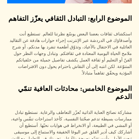
الموضوع الرابع: التبادل الثقافي يعزّز التفاهم
استكشاف ثقافات بعضنا البعض يوسّع نظرتنا للعالم. تستطيع أنت
وأصدقاؤك في الدردشة عبر الإنترنت إجراء حوارات هادفة عن التقاليد
العائلية في الاحتفال بالأعياد، وتذوّق أطعمة تنفرد بها مدنكم، أو شرح
ملامح الحياة اليومية المعتادة في ثقافتكم. وتبادل وجهات النظر حول
الفنّ أو التعليم أو ثقافة العمل يكشف تفاصيل جميلة من خلفياتكم
المتنوّعة. لكن انتبه إلى أن النقاش باحترام يحول دون الافتراضات
المؤذية ويحقّق تفاهماً متبادلاً.
الموضوع الخامس: محادثات العافية تنمّي
الدعم
مشاركة نصائح العناية الذاتية تُعزّز التعاطف والرعاية. نستطيع تبادل
ممارسات بسيطة تدعم صحّتنا النفسية، كأخذ استراحات تنفّس واعية،
أو المشي في الطبيعة، أو الانخراط في هوايات نحبّها. أستطيع أن
أشاركك كيف أدير القلق عبر اليوغا الخفيفة والاستماع إلى موسيقى
تبعث الأمل. وأنت تقدّم نصيحة بناءً على تجربتك في التعامل مع التوتر