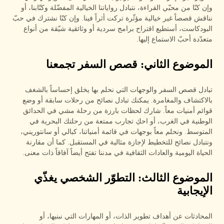
وإن كنّا من محبّي القراءة، نتبادل رواياتنا الخيالية المفضّلة وكتّابنا، أو
نناقش قصصاً غير خيالية مؤثّرة تركت أثراً فينا. وإن كنّا نشترك في حبّ
البودكاست، أستطيع اقتراح برامج سردية أو وثائقية شيّقة من أنواع
متعدّدة أحبّ الاستماع إليها.
الموضوع الثاني: قصص السفر تجمعنا
تبادل قصص السفر والوجهات التي نحلم بها يخلق إحساساً بالشغف
بالاكتشاف والمغامرة. يمكنك تبادل نصائح من رحلات سابقة أو وضع
قوائم أمنيات معاً. شارك لحظات بارزة من رحلة مشي في الحدائق
الوطنية في الغرب، أو احكِ تجارب ممتعة من رحلتك البحرية في
المتوسط. ونحلم معاً بوجهات في قائمة أمنياتنا، كبالي أو سانتوريني،
ونتبادل نصائح للتخطيط لإجازة مثالية في المستقبل. كما أن مقارنة
الحياة اليومية والعادات الثقافية في مدننا تفتح أيضاً آفاقاً ذات معنى.
الموضوع الثالث: التطوّر الشخصي يغذّي
الإيجابية
المحادثات عن أهداف تطوير الذات، أو المهارات التي نبنيها، أو