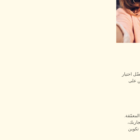
يُفضّل اختيار
ص على
لمعمّقة.
جاربك،
تكوين