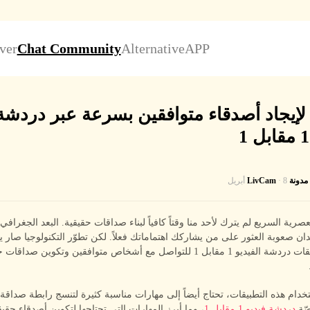
ver
Chat Community
Alternative
APP
لإيجاد أصدقاء متوافقين بسرعة عبر دردشة
مدونة LivCam
· 8 أبريل
لعصرية السريع لم يترك لأحد منا وقتاً كافياً لبناء صداقات حقيقية. البعد الجغرافي
ان صعوبة العثور على من يشاركك اهتماماتك فعلاً. لكن تطوّر التكنولوجيا صار يتي
استخدام تطبيقات دردشة الفيديو 1 مقابل 1 للتواصل مع أشخاص متوافقين وتكوين ص
دام هذه التطبيقات، تحتاج أيضاً إلى مهارات مناسبة كثيرة لتنسج رابطة صداقة تد
ّة
دردشة فيديو 1 مقابل 1
، وما أبرز المهارات التي تحتاجها لتكوين أصدقاء حقي