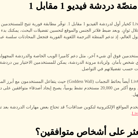
ّة دردشة فيديو 1 مقابل 1
تبرز LivCam.me كخيار أول لدردشة الفيديو 1 مقابل 1. توفّر مطابقة فورية تتيح
ال ثوانٍ. وبعد ضبط فلاتر الجنس والموقع لتحسين تفضيلات البحث، يمكنك بدء 
العالم، إذ تدعم المنصّة الترجمة اللغوية الفورية فتجعل المحادثات سلسة عبر
ستخدمين فوق أي شيء آخر، مثل دعم كاميرا الويب الخاصة والدردشة المجهولة،
 شخص بأمان. ولزيادة مرونة الدردشة، يمكن للمستخدمين الاختيار بين دردشة ا
ت حسب تفضيلاتهم في التواصل.
تتميّز LivCam.me أيضاً بحائط النجمات (Goddess Wall) حيث يتفاعل المستخدمون م
بلدان مختلفة. ومع أكثر من 20,000 مستخدم نشط يومياً، يصبح إيجاد أصدقاء متوافقين 
دم المواقع الإلكترونية لتكوين صداقات؟ قد تحتاج بعض مهارات الدردشة بعد
.
Li
ثر على أشخاص متوافقين؟