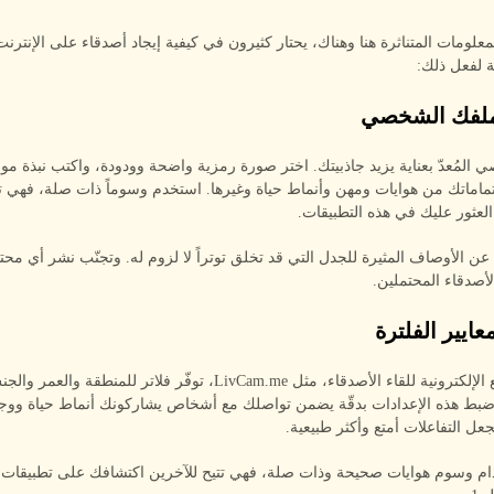
علومات المتناثرة هنا وهناك، يحتار كثيرون في كيفية إيجاد أصدقاء على الإنترن
لة لفعل ذلك:
المُعدّ بعناية يزيد جاذبيتك. اختر صورة رمزية واضحة وودودة، واكتب نبذة م
اهتماماتك من هوايات ومهن وأنماط حياة وغيرها. استخدم وسوماً ذات صلة، فهي 
لعثور عليك في هذه التطبيقات.
 عن الأوصاف المثيرة للجدل التي قد تخلق توتراً لا لزوم له. وتجنّب نشر أي م
لأصدقاء المحتملين.
معظم المواقع الإلكترونية للقاء الأصدقاء، مثل LivCam.me، توفّر فلاتر للمنطقة والعمر 
 ضبط هذه الإعدادات بدقّة يضمن تواصلك مع أشخاص يشاركونك أنماط حياة ووج
جعل التفاعلات أمتع وأكثر طبيعية.
دام وسوم هوايات صحيحة وذات صلة، فهي تتيح للآخرين اكتشافك على تطبيقات