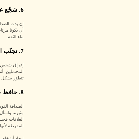
6. شجّع على اللقاءات خارج الإنترنت
إن بدت الصداق
أن يكونا مرتا
بناء الثقة.
7. تجنّب الأخطاء المحتملة
إغراق شخص بال
تتطوّر بشكل 
8. حافظ على تواصل منتظم
الصداقة القوي
مثيرة، واسأل 
العلاقات فحسب
المفرطة لأنها 