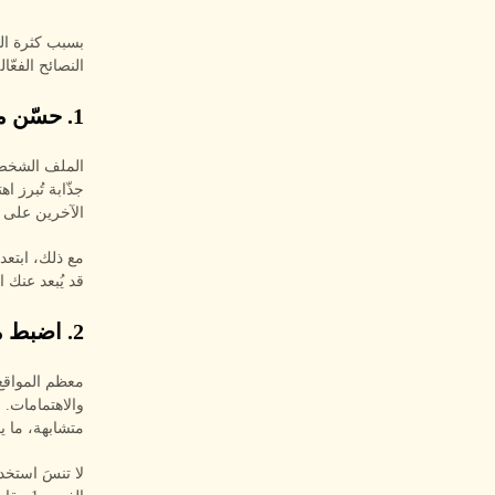
بسبب كثرة الم
النصائح الفعّا
1. حسّن ملفك الشخصي
الملف الشخصي 
جذّابة تُبرز 
الآخرين على ا
مع ذلك، ابتعد
قد يُبعد عنك ا
2. اضبط معايير الفلترة
والاهتمامات.
متشابهة، ما ي
لا تنسَ استخ