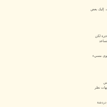
ت. إليك بعض
وجزة لكن
تساعد
حتوى مسيء
والجنس
هات نظر
 دردشة