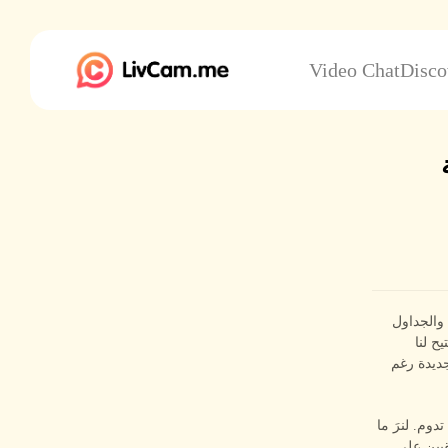
Video Chat
Disco
 والجداول
ح لنا
داقات جديدة رغم
وم. لنرَ ما
قيين على