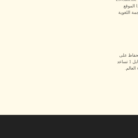
. هذا الموقع
مة اللغوية
لحفاظ على
تواصل معتدل، يمكنك إيجاد أشخاص متوافقين على LivCam.me. منصّتنا لدردشة الفيديو 1 مقابل 1 تساعد
لعالم.