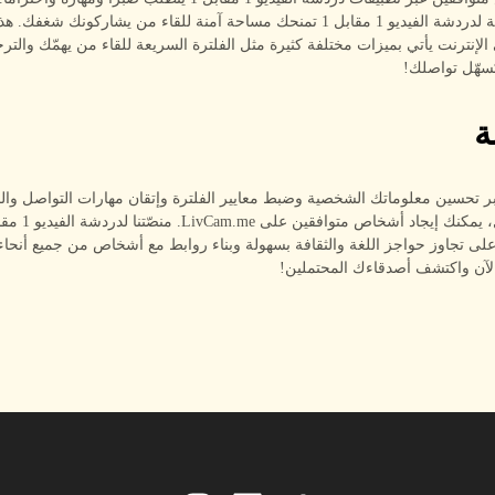
منصّة استثنائية لدردشة الفيديو 1 مقابل 1 تمنحك مساحة آمنة للقاء من يشاركونك شغفك
الإنترنت يأتي بميزات مختلفة كثيرة مثل الفلترة السريعة للقاء من يهمّك والترج
تُسهّل تواصلك!
ة
بر تحسين معلوماتك الشخصية وضبط معايير الفلترة وإتقان مهارات التواصل وا
ى تجاوز حواجز اللغة والثقافة بسهولة وبناء روابط مع أشخاص من جميع أنحاء ا
الآن واكتشف أصدقاءك المحتملين!