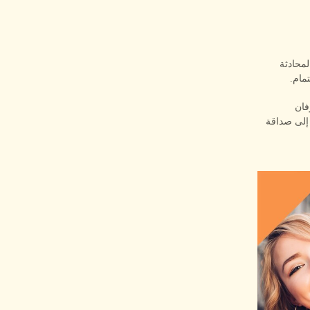
لمحادثة
مام.
فان
 إلى صداقة