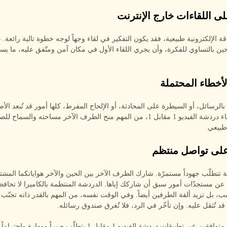
ة الإلكترونية طبيعية، فقد يكون التفكير في لقاء وجهاً لوجه خطوة تالية رائعة.
حين بالتساوي للفكرة، وأن يجري اللقاء الأول في مكان آمن ومتّفق عليه، ما ي
رسائل، أو السيطرة على المحادثة، أو الإلحاح المفرط، كلها أمور قد تُبعد الأص
المحتملين. أثناء دردشة الفيديو 1 مقابل 1، من المهم منح الطرف الآخر مساحته والسما
طبيعي.
ة تتطلّب جهوداً مستمرّة. شارك الطرف الآخر بين الحين والآخر هواياتكما المشترك
عن مستجدّات أمور سبق أن شاركك إياها. الدردشة المنتظمة بالكاميرا لا تحاف
، بل تزيد ألفة الطرفين أيضاً. وفي الوقت نفسه، من المهم بالقدر ذاته تجنّب 
قد تُثقل عليه. وإن تأخّر في الرد، فلا تُغرق صندوق رسائله.