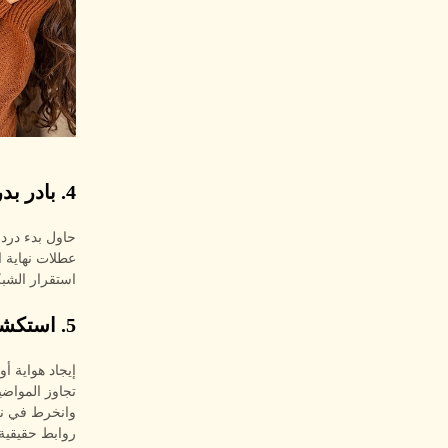
4. بادر بدردشة فيديو بشكل استباقي
عطلات نهاية 
استقرار الشبك
5. استكشف المواضيع المشتركة بعمق
إيجاد هواية أ
تجاوز المواض
وانخرط في نق
روابط حقيقية 