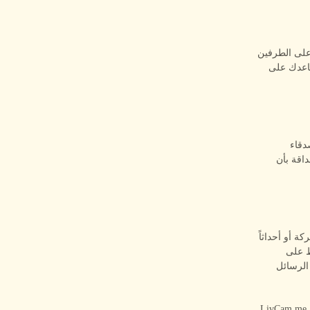
 على الطرفين
ساعدك على
دقاء
ح للصداقة بأن
ة أو أحداثاً
ظ على
الرسائل
إيجاد أشخاص متوافقين عبر تطبيقات دردشة الفيديو 1 مقابل 1 يتطلّب صبراً ومهارة واحتراماً. LivCam.me