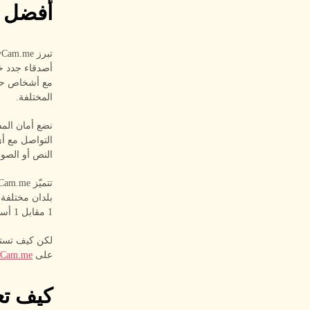
أفضل منص
أصدقاء جدد خل
مع أشخاص حول 
المختلفة.
نضع أمان الم
التواصل مع أي
النص أو الصو
1 مقابل 1 أسهل.
لكن كيف تستخ
على
vCam.me
كيف تع