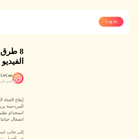
Log in
8 طرق 
الفيديو 1 مقابل 1
LivCam
نُشر في
إيقاع الحياة ا
المزدحمة يزيد
انشغال حياتنا.
إلى جانب استخ
هي أفضل منص