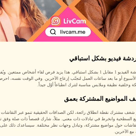
حاول بدء دردشة الفيديو 1 مقابل 1 بشكل استباقي. هذا يزيد فرص لقاء أشخاص ممتعين. و
الأسبوع أو ما بعد ساعات العمل لتجنّب إزعاج الآخرين. وفي الوقت نفسه، احر
ة وخلفية نظيفة وملابس مناسبة لتترك انطباعاً أوّل جيداً.
و شغف مشترك نقطة انطلاق رائعة، لكن الصداقات الحقيقية تنمو عبر النقاشات ا
يع السطحية وانخرط في تبادلات ذات معنى. مثلاً، شارك قصصاً ذات صلة وفق ت
اشات حول مواضيع مشتركة، وتبادل وجهات نظر مختلفة. سيساعدك ذلك على 
مع الآخرين.