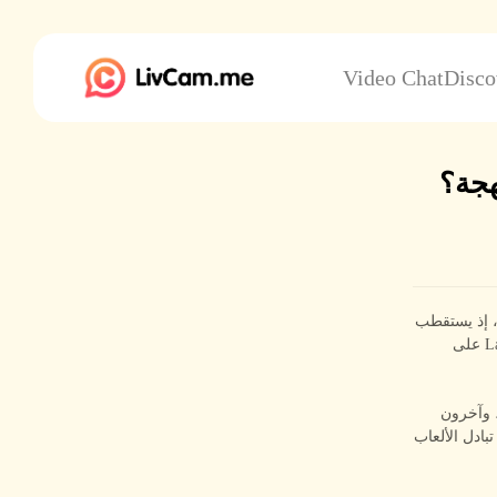
Video Chat
Disco
نموذجاً واضحاً على ذلك، إذ يستقطب
تصميم شخصيته الفريد الانتباه عبر مناطق وفئات عمرية متعدّدة. لا بدّ أنك صادفت دمية Labubu على
، وآخرون
بادل الألعاب