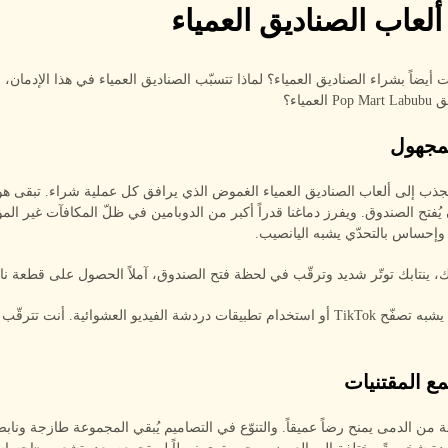
ألعاب الصناديق العمياء
أيضاً بشراء الصناديق العمياء؟ لماذا تتسبّب الصناديق العمياء في هذا الإدمان، و
عمياء؟
ذب إلى ألعاب الصناديق العمياء الغموض الذي يرافق كل عملية شراء. تبقى هويّ
يُفتح الصندوق. ويفرز دماغنا قدراً أكبر من الدوبامين في ظلّ المكافآت غير المؤ
 وإحساس بالتحدّي يشبه اليانصيب.
، ينتابك توتّر شديد وترقّب في لحظة فتح الصندوق، آملاً الحصول على قطعة ناد
هذا الإحساس يشبه تصفّح TikTok أو استخدام تطبيقات دردشة الفيديو العشوائية. أنت تت
من الدمى يمنح رضاً عميقاً. والتنوّع في التصاميم يُبقي المجموعة طازجة ونابض