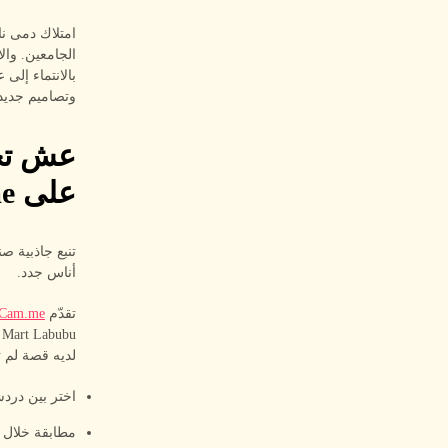
الجامعين. وال
بالانتماء إلى
وتصاميم جديد
عش تجر
على LivCam.me
أناس جدد.
تقدّم
vCam.me
u
لديه قصة لم تت
اختر بين دردشة
مطابقة خلال 0.5 ثانية دون انتظار طويل لمقابلة شخص جديد.