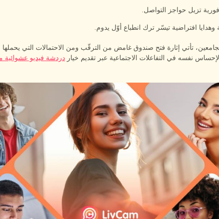
ورية تزيل حواجز التواصل.
وهدايا افتراضية تيسّر ترك انطباع أوّل يدوم.
لجامعين، تأتي إثارة فتح صندوق غامض من الترقّب ومن الاحتمالات التي يحملها مع
دردشة فيديو عشوائية مج