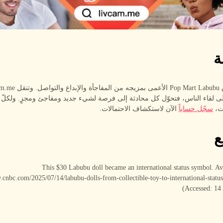
ة
اشتهر صندوق Pop Mart Labubu الأعمى بمزيج
إلى لقاء الناس، فتحوّل كل محادثة إلى فرصة لشيء جديد ومفاجئ ومجزٍ. ولكلّ
آت،
سجّل حساباً
الآن لاستكشاف الاحتمالات.
ع
[1] This $30 Labubu doll became an international status symbol. Av
.cnbc.com/2025/07/14/labubu-dolls-from-collectible-toy-to-international-statu
(Accessed: 14