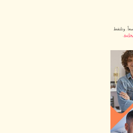
اً. وتلتقط
انية
.