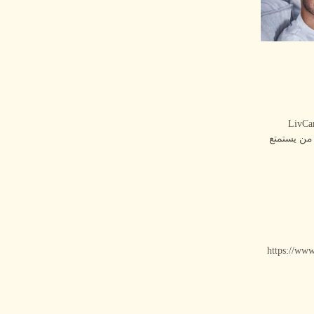
ه من المفاجأة والإبداع والتواصل. وتنقل LivCam.me
 من يستمتع
https://www