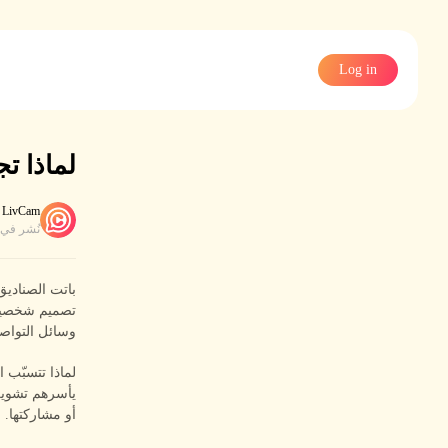
Log in
لماذا تجلب صناديق 
LivCam
نُشر في
وسائل التواص
لماذا تتسبّب 
يأسرهم تشويق 
أو مشاركتها.