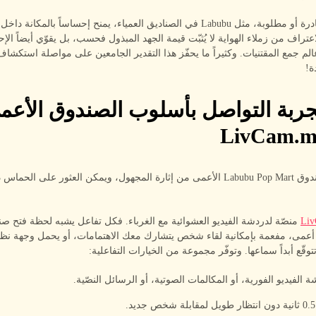
امتلاك دمى نادرة أو مطلوبة، مثل Labubu في الصناديق العمياء، يمنح إحساساً بالمكان
اعتراف من زملاء الهواية لا يُثبّت قيمة الجهد المبذول فحسب، بل يقوّي أيضاً ال
 عالم جمع المقتنيات. وكثيراً ما يحفّز هذا التقدير الجامعين على مواصلة استكش
ة!
بة التواصل بأسلوب الصندوق الأعم
تنبع جاذبية صندوق Labubu Pop Mart الأعمى من إثارة المجهول، ويمكن العثور على ال
Li
Mart Labub أعمى، مفعمة بإمكانية لقاء شخص يتشارك معك الاهتمامات، أو يحمل وجهة نظ
وقّع أبداً سماعها. وتوفّر مجموعة من الخيارات التفاعلية:
 الفيديو الفورية، أو المكالمات الصوتية، أو الرسائل النصّية.