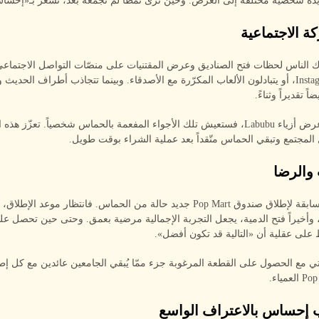
ة شخصيةً مختلفة إلى العرض. وحين ترى نمطاً لم تجمعه بعد، تشعر بـ«إحسا
رك الناس لحظات فتح الصناديق وعرض المقتنيات على منصّات التواصل الاجتماع
TikTok وInstagram، أو يتبادلون الألعاب المكرّرة مع الأصدقاء. وبينما تتجاذب أطراف الحدي
اً تقديراً وثناءً.
وإذا حضرت عرض أزياء Labubu، فستعيش تلك الأجواء المفعمة بالحماس شخصياً. تعزّز ه
المجتمع وتبقي الحماس متّقداً بعد عملية الشراء بوقت طويل.
تبني الفترة السابقة لإطلاق صندوق Pop Mart جديد حالة من الحماس. فانتظار موعد 
، وأخيراً فتح الدمية، يجعل التجربة الإجمالية مرضية بعمق. وحتى حين تحصل ع
على عقلية أن «التالية قد تكون أفضل».
تي مع الحصول على القطعة المرغوبة جزء ممّا يُبقي الجامعين عائدين مع كل إ
مياء.