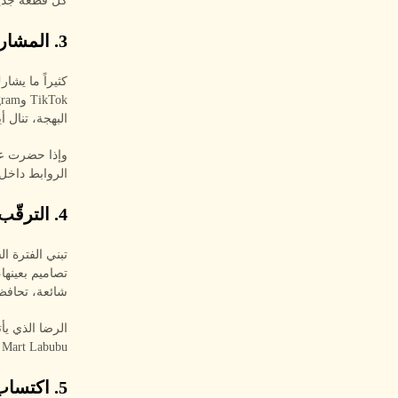
كل قطعة جديد
3. المشاركة الاجتماعية
كثيراً ما يشا
البهجة، تنال أيض
الروابط داخل 
4. الترقّب والرضا
تصاميم بعينها
شائعة، تحافظ 
الرضا الذي يأ
Pop Mart Labubu الع
5. اكتساب إحساس بالاعتراف الواسع