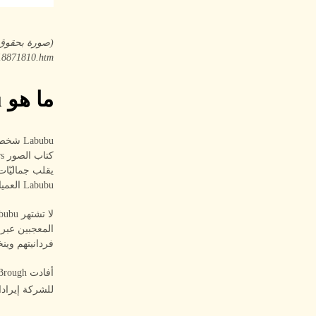
18871810.htm)
ما هو Labubu؟
Labubu العمياء رسمياً.
المعجبين عبر ا
فردانيتهم وين
للشركة إيرادات تقارب 423 ملي