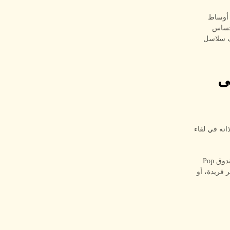
ة داخل أوساط
إحساس
اف سلاسل
ى
حماس ذاته في لقاء
منصّة لدردشة الفيديو العشوائية مع الغرباء. فكل تفاعل يشبه لحظة فتح صندوق Pop
ر فريدة، أو