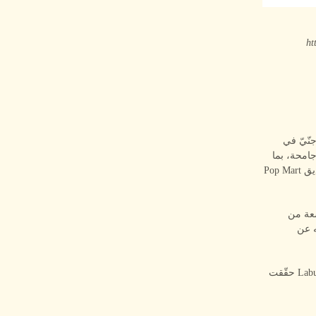
h-
أول مرة بهيئة جنّيّ في
امة جامحة، بما
يقلب جماليّات الألعاب التقليدية الحلوة رأساً على عقب. وفي عام 2019، أُطلقت سلسلة صناديق Pop Mart
اسعة من
ه عن
أفادت Emily Brough، رئيسة قسم ترخيص الملكية الفكرية في Pop Mart الأمريكتين، بأن Labubu حقّقت