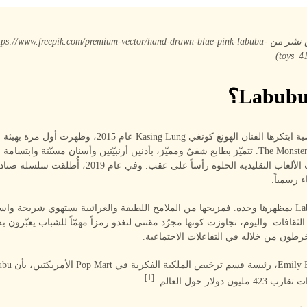
(صورة بحقوق نشر من ttps://www.freepik.com/premium-vector/hand-drawn-blue-pink-labubu
toys_4
Labubu شخصية ابتكرها الفنان الهونغ كونغي Kasing Lung عام 2015، وظهرت 
كتاب الصور The Monsters. تتميّز بطابع شقيّ ومميّز، بأذنين أرنبيّتين وأسنان مسنّنة وابتس
لا تشتهر Labubu بمظهرها وحده. فمزيجها من الملامح اللطيفة والغرائبية يستهوي شريحة و
لثقافات. واليوم، تجاوزت كونها مجرّد مقتنى لتغدو رمزاً مهمّاً للشباب يعبّرون ب
خرطون من خلاله في التفاعلات الاجتماعية.
[1]
ون دولار حول العالم.