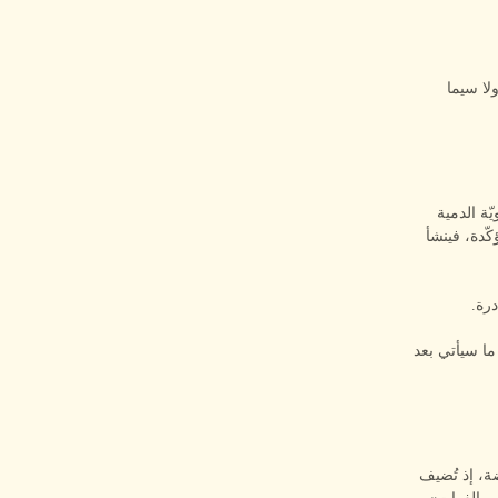
لا سيما
ة الدمية
كّدة، فينشأ
رة.
رقّب ما سيأتي بعد
ة، إذ تُضيف