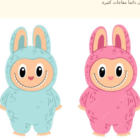
دائماً مفاجآت كثيرة.