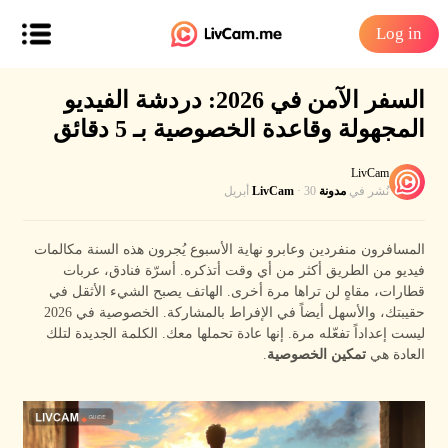
Log in
السفر الآمن في 2026: دردشة الفيديو
المجهولة وقاعدة الخصوصية بـ 5 دقائق
LivCam
نُشر في
مدونة LivCam
· 30 أبريل
المسافرون منفردين وعابرو نهاية الأسبوع يُجرون هذه السنة مكالمات
فيديو من الطريق أكثر من أي وقت أتذكره. أسرّة فنادق، عربات
قطارات، مقاهٍ لن تراها مرة أخرى. الهاتف يصبح الشيء الأثقل في
حقيبتك، والأسهل أيضاً في الإفراط بالمشاركة. الخصوصية في 2026
ليست إعداداً تفعّله مرة. إنها عادة تحملها معك. الكلمة الجديدة لتلك
العادة هي
تمكين الخصوصية
.