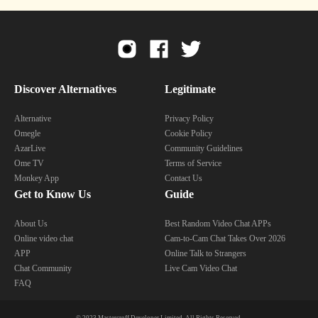
Discover Alternatives
Legitimate
Alternative
Privacy Policy
Omegle
Cookie Policy
AzarLive
Community Guidelines
Ome TV
Terms of Service
Monkey App
Contact Us
Get to Know Us
Guide
About Us
Best Random Video Chat APPs
Online video chat
Cam-to-Cam Chat Takes Over 2026
APP
Online Talk to Strangers
Chat Community
Live Cam Video Chat
FAQ