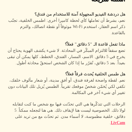
هل دردشة الفيديو المجهولة آمنة للاستخدام من فندق؟
نعم، بشرط أن تعاملها كأي لحظة كاميرا أخرى: اطمس الخلفية، تجنّب
ذكر اسم العقار، استخدم Wi-Fi موثوقاً أو نقطة اتصالك، والتزم
بالقاعدة.
ماذا تفعل قاعدة الـ "5 دقائق" فعلاً؟
تضع سقفاً للالتزام المبكّر في المحادثة. لا شيء يكشف الهوية يحتاج أن
يخرج في 5 دقائق. الاسم، المسار، الفندق، الخطط، كلها يمكن أن تبقى
بعيداً. بعد 5 دقائق، تُقرّر ما إذا كان الشخص استحقّ محادثة أطول.
هل طمس الخلفية يُحدث فرقاً فعلاً؟
نعم. لقطة واضحة لغرفة فندق، أو أفق مدينة، أو شعار مألوف خلفك،
تكفي لكي يُخمّن شخصٌ موقعك تقريباً. الطمس يُزيل تلك البيانات دون
تغيير أي شيء آخر في المكالمة.
الرحلات التي تتذكّرها هي التي تحدّثت فيها مع شخص ما كنت لتقابله
لولا ذلك. الخصوصية ليست هنا لإيقاف ذلك. هي هنا لتجعله ممكناً. 5
دقائق، خلفية مطموسة، لا أسماء مدن. ثم تحدّث مع من تريد على
.
LivCam