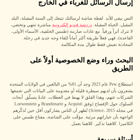
إرسال الرسائل للغرباء في الخارج
النص يبقى للأبد. لقطة شاشة لرسالتك تتبعك إلى السنة المقبلة، البلد
المقبل، الحياة المقبلة.
دردشة فيديو إلكترونية
مباشرة تنتهي وتختفي،
لا تترك أثراً ورقياً. مع عادات صارمة (طمس الخلفية، الأسماء الأولى،
القاعدة)، فهي فعلاً طريقة أكثر أماناً للقاء وجه جديد في رحلة.
المحادثة تعيش فقط طوال مدة المكالمة.
البحث وراء وضع الخصوصية أولاً على
الطريق
استطلاع Pew عام 2023 وجد أن 81% من البالغين في الولايات المتحدة
يشعرون بأن لديهم سيطرة قليلة أو معدومة على البيانات التي تجمعها
الشركات عنهم، وهذا القلق لا يهبط في العطلات. عادةً يتسلّق. أبحاث
السلوك حول الإفصاح (وفق Acquisti و Brandimarte و Loewenstein
في مجلة
Science
، 2015) تُظهر أن الناس يشاركون أقل حين تُذكّرهم
الواجهة بأن خياراتهم مرئية. مؤقّت على الشاشة، مفتاح طمس على
الكاميرا. كلاهما تذكير. كلاهما يعمل.
أسئلة سريعة