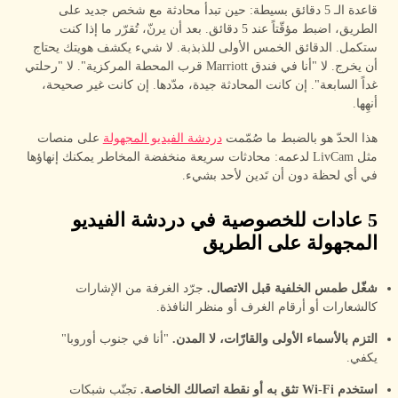
قاعدة الـ 5 دقائق بسيطة: حين تبدأ محادثة مع شخص جديد على
الطريق، اضبط مؤقّتاً عند 5 دقائق. بعد أن يرنّ، تُقرّر ما إذا كنت
ستكمل. الدقائق الخمس الأولى للذبذبة. لا شيء يكشف هويتك يحتاج
أن يخرج. لا "أنا في فندق Marriott قرب المحطة المركزية". لا "رحلتي
غداً السابعة". إن كانت المحادثة جيدة، مدّدها. إن كانت غير صحيحة،
أنهِها.
هذا الحدّ هو بالضبط ما صُمّمت
دردشة الفيديو المجهولة
على منصات
مثل LivCam لدعمه: محادثات سريعة منخفضة المخاطر يمكنك إنهاؤها
في أي لحظة دون أن تَدين لأحد بشيء.
5 عادات للخصوصية في دردشة الفيديو
المجهولة على الطريق
شغّل طمس الخلفية قبل الاتصال.
جرّد الغرفة من الإشارات
كالشعارات أو أرقام الغرف أو منظر النافذة.
التزم بالأسماء الأولى والقارّات، لا المدن.
"أنا في جنوب أوروبا"
يكفي.
استخدم Wi-Fi تثق به أو نقطة اتصالك الخاصة.
تجنّب شبكات