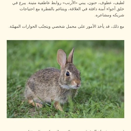
لطيف، عطوف، حنون، يبني «الأرنب» روابط عاطفية متينة. يبرع في
خلق أجواء آمنة دافئة في العلاقة، ويتناغم بالفطرة مع احتياجات
شريكه ومشاعره.
مع ذلك، قد يأخذ الأمور على محمل شخصي ويتجنّب الحوارات المهمّة.