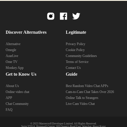
Discover Alternatives
Legitimate
Alternative
Privacy Policy
Omegle
Cookie Policy
AzarLive
Community Guidelines
Ome TV
Terms of Service
Monkey App
Contact Us
Get to Know Us
Guide
About Us
Best Random Video Chat APPs
Online video chat
Cam-to-Cam Chat Takes Over 2026
APP
Online Talk to Strangers
Chat Community
Live Cam Video Chat
FAQ
© 2023 Mastercroff Developer Limited. All Rights Reserved.
Suite 3705A, Hopewell Centre, 183 Queen's Road East, Wanchai, Hong Kong