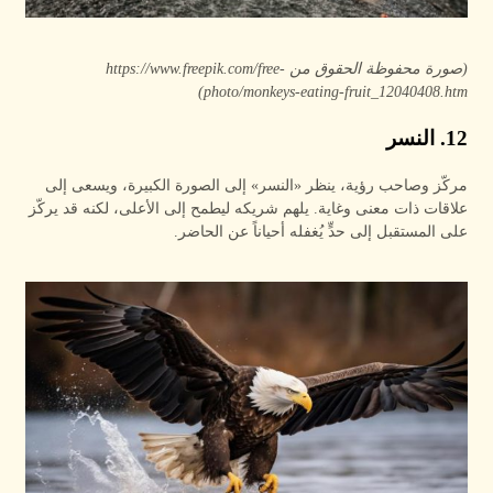
(صورة محفوظة الحقوق من https://www.freepik.com/free-
photo/monkeys-eating-fruit_12040408.htm)
12. النسر
مركّز وصاحب رؤية، ينظر «النسر» إلى الصورة الكبيرة، ويسعى إلى
علاقات ذات معنى وغاية. يلهم شريكه ليطمح إلى الأعلى، لكنه قد يركّز
على المستقبل إلى حدٍّ يُغفله أحياناً عن الحاضر.