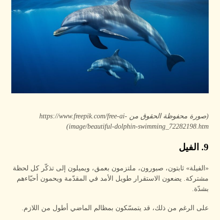
(صورة محفوظة الحقوق من https://www.freepik.com/free-ai-
image/beautiful-dolphin-swimming_72282198.htm)
9. الفيل
«الفيلة» ثابتون، صبورون، ملتزمون بعمق، ويميلون إلى تذكّر كل لحظة
مشتركة. يضعون الاستقرار طويل الأمد في المقدّمة ويحمون أحبّاءهم
بشدّة.
على الرغم من ذلك، قد يتمسّكون بمظالم الماضي أطول من اللازم.