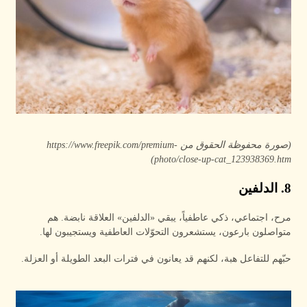
(صورة محفوظة الحقوق من https://www.freepik.com/premium-
photo/close-up-cat_123938369.htm)
8. الدلفين
مرح، اجتماعي، ذكي عاطفياً، يبقي «الدلفين» العلاقة نابضة. هم
متواصلون بارعون، يستشعرون التحوّلات العاطفية ويستجيبون لها.
حبّهم للتفاعل هبة، لكنهم قد يعانون في فترات البعد الطويلة أو العزلة.