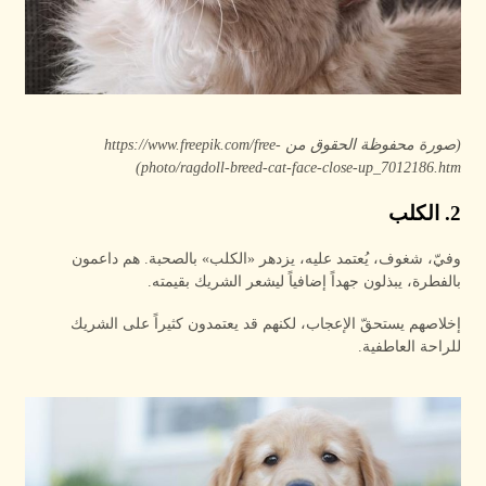
(صورة محفوظة الحقوق من https://www.freepik.com/free-
photo/ragdoll-breed-cat-face-close-up_7012186.htm)
2. الكلب
وفيّ، شغوف، يُعتمد عليه، يزدهر «الكلب» بالصحبة. هم داعمون
بالفطرة، يبذلون جهداً إضافياً ليشعر الشريك بقيمته.
إخلاصهم يستحقّ الإعجاب، لكنهم قد يعتمدون كثيراً على الشريك
للراحة العاطفية.