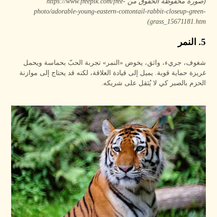
(صورة محفوظة الحقوق من https://www.freepik.com/free-
photo/adorable-young-eastern-cottontail-rabbit-closeup-green-
grass_15671181.htm)
5. النمر
شغوف، جريء، واثق، يخوض «النمر» تجربة الحبّ بحماسة ويحمل
غريزة حماية قوية. يميل إلى قيادة العلاقة، لكنه قد يحتاج إلى موازنة
الحزم بالصبر كي لا يُثقل على شريكه.