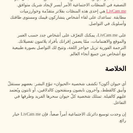
التصفية في المنصّات الاجتماعية الأمر أيسر لإيجاد شريك متوافق.
LivCam.me
هي إحدى هذه المنصّات بفلاتر متقدّمة وخوارزميات
مطابقة. تساعدك على لقاء أشخاص يتشاركون قيمك ومستوى طاقتك
وأسلوبك في التواصل.
على LivCam.me، يمكنك التعرّف على أشخاص جدد حسب العمر
والموقع والاهتمامات، ممّا يضمن إقرانك بأفراد يلائمون تفضيلاتك.
الترجمة الفورية تزيل حواجز اللغة، وتتيح لك التواصل بصورة طبيعية
مع أشخاص من جميع أنحاء العالم.
الخلاصة
أي حيوان أكون؟ تكشف شخصية «الحيوان» تنوّع البشر: بعضهم مستقلّ
وأنيق كالقطط، وآخرون نابضون ومنفتحون كالدلافين، أو ثابتون ويُعتمد
عليهم كالفيلة. تمتلك شخصية كلّ حيوان سحرها الفريد وطرقها في
التفاعل.
إن وجدت توسيع دائرتك الاجتماعية أمراً صعباً، فإن LivCam.me خيار
رائع.