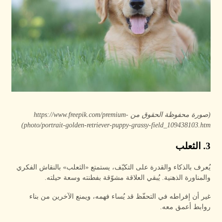
(صورة محفوظة الحقوق من https://www.freepik.com/premium-
photo/portrait-golden-retriever-puppy-grassy-field_109438103.htm)
3. الثعلب
يُعرف بالذكاء والقدرة على التكيّف، يستمتع «الثعلب» بالنقاش الفكري
والمناورة الذهنية. يُبقي العلاقة مشوّقة بفطنته وسعة حيلته.
غير أن إفراطه في التحفّظ قد يُساء فهمه، ويمنع الآخرين من بناء
روابط أعمق معه.