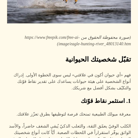
(صورة محفوظة الحقوق من https://www.freepik.com/free-ai-
image/eagle-hunting-river_48013140.htm)
تقبّل شخصيتك الحيوانية
فهم «أي حيوان أكون في علاقتي» ليس سوى الخطوة الأولى. إدراك
أنواع الشخصية على هيئة حيوانات يساعدك على تقدير نقاط قوّتك
والتكيّف بشكل أفضل مع شريكك.
1. استثمر نقاط قوّتك
معرفة ميولك الطبيعية تمنحك فرصة لتوظيفها بطرق تعزّز علاقتك.
الكلب الوفيّ يعمّق الثقة، والثعلب الذكيّ يُبقي الشغف حاضراً، والأسد
الواثق يوفّر استقراراً في اللحظات الصعبة. أيّاً كانت أنواع شخصيتك