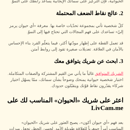
الحيوانية، فإن التركيز على سماتك الإيجابية يساعد رابطك على النموّ.
2. عالج نقاط الضعف المحتملة
كلّ شخصية تأتي بمجموعة تحدّيات خاصة بها. معرفة «أي حيوان يرمز
إليّ» تساعدك على فهم المجالات التي تحتاج فيها إلى النموّ.
قد تعمل القطة على إظهار مودّتها أكثر، فيما يتعلّم القرد بناء الإحساس
بالأمان في العلاقة. تعديلات صغيرة تقود إلى روابط أمتن.
3. ابحث عن شريك يتوافق معك
الشريك المتوافق
غالباً ما يأتي من القيم المشتركة والصفات المتكاملة.
اختبار شخصية حيوانية يمنحك وضوحاً بشأن سماتك، ممّا يسهّل اختيار
شركاء يقدّرون نقاط قوّتك ويتقبّلون حدودك.
اعثر على شريك «الحيوان» المناسب لك على
LivCam.me
بعد فهم «أي حيوان أكون»، يصبح العثور على شريك «الحيوان»
المناسب أمراً جوهرياً للعلاقة طويلة الأمد. لحسن الحظ، تجعل ميزات