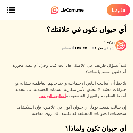
Log in
أي حيوان تكون في علاقتك؟
LivCam
نُشر في
مدونة LivCam
· 18 أغسطس
لنبدأ بسؤال طريف: في علاقتك، هل أنت كلب وفيّ، أم قطة فخورة،
أم دلفين مفعم بالطاقة؟
نلاحظ أن أساليب الناس الاجتماعية واحتياجاتهم العاطفية تتشابه مع
حيوانات معيّنة. لا يتعلّق الأمر بمقارنة السمات الجسدية، بل بتحديد
أنماط السلوك، والميول العاطفية، و
أساليب التواصل
.
إن سألت نفسك يوماً: أي حيوان أكون في علاقتي، فإن استكشاف
شخصيات الحيوانات المختلفة قد يكشف لك رؤى مفاجئة.
أي حيوان تكون ولماذا؟