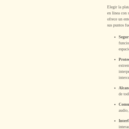
Elegir la pla
en línea con 
ofrece un ent
sus puntos fu
Segur
funcio
espaci
Prote
extrem
interp
interc
Alcan
de tod
Comun
audio,
Interf
intera