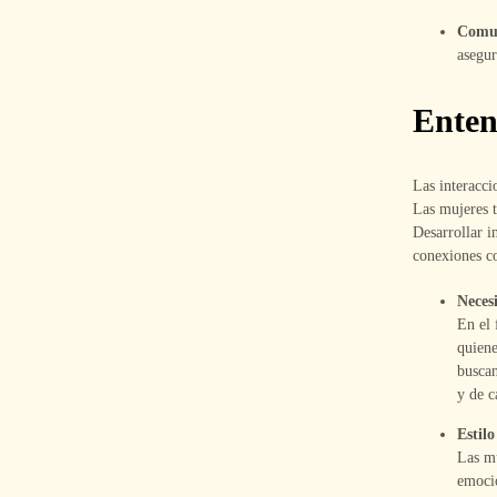
Comun
asegur
Enten
Las interacc
Las mujeres t
Desarrollar i
conexiones co
Neces
En el 
quiene
buscan
y de c
Estil
Las mu
emocio