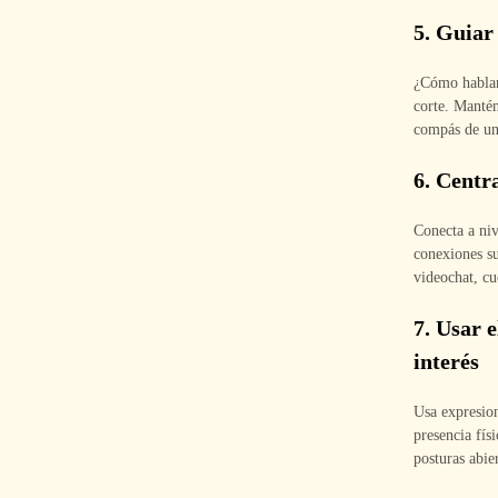
5. Guiar
¿Cómo hablar 
corte. Mantén
compás de un
6. Centr
Conecta a ni
conexiones su
videochat, cu
7. Usar e
interés
Usa expresion
presencia fís
posturas abie