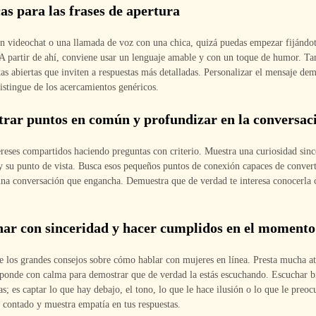
cas para las frases de apertura
un videochat o una llamada de voz con una chica, quizá puedas empezar fijándot
 A partir de ahí, conviene usar un lenguaje amable y con un toque de humor. T
as abiertas que inviten a respuestas más detalladas. Personalizar el mensaje dem
distingue de los acercamientos genéricos.
trar puntos en común y profundizar en la conversac
reses compartidos haciendo preguntas con criterio. Muestra una curiosidad sinc
y su punto de vista. Busca esos pequeños puntos de conexión capaces de convert
 una conversación que engancha. Demuestra que de verdad te interesa conocerla
har con sinceridad y hacer cumplidos en el momento
e los grandes consejos sobre cómo hablar con mujeres en línea. Presta mucha at
ponde con calma para demostrar que de verdad la estás escuchando. Escuchar b
ras; es captar lo que hay debajo, el tono, lo que le hace ilusión o lo que le pre
a contado y muestra empatía en tus respuestas.