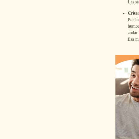
Las se
Criter
Por lo
humor,
andar 
Esa me