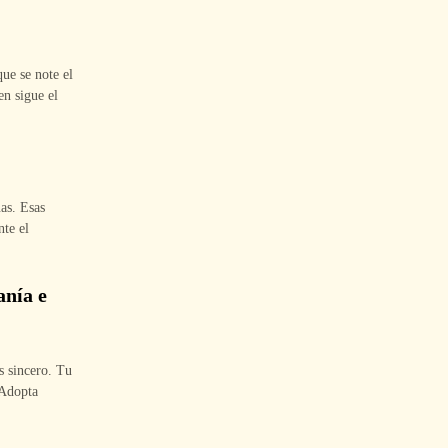
ue se note el
en sigue el
as. Esas
nte el
anía e
s sincero. Tu
 Adopta