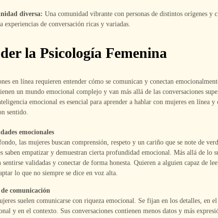
idad diversa:
Una comunidad vibrante con personas de distintos orígenes y c
a experiencias de conversación ricas y variadas.
der la Psicología Femenina
iones en línea requieren entender cómo se comunican y conectan emocionalmente
ienen un mundo emocional complejo y van más allá de las conversaciones super
nteligencia emocional es esencial para aprender a hablar con mujeres en línea y 
n sentido.
idades emocionales
fondo, las mujeres buscan comprensión, respeto y un cariño que se note de ver
s saben empatizar y demuestran cierta profundidad emocional. Más allá de lo su
 sentirse validadas y conectar de forma honesta. Quieren a alguien capaz de leer
aptar lo que no siempre se dice en voz alta.
o de comunicación
jeres suelen comunicarse con riqueza emocional. Se fijan en los detalles, en e
nal y en el contexto. Sus conversaciones contienen menos datos y más expresi