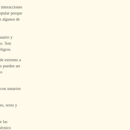
 interacciones
opular porque
n algunos de
suario y
go. Son
ligros.
 de extremo a
no pueden ser
 o
 con usuarios
o, texto y
e las
técnico.