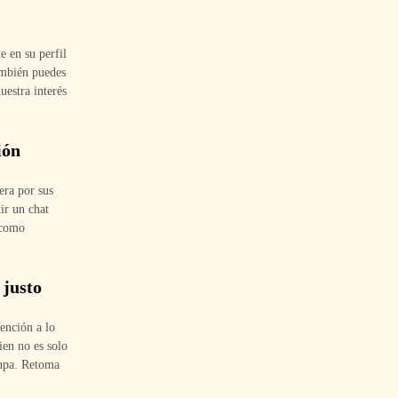
e en su perfil
ambién puedes
uestra interés
ión
era por sus
ir un chat
 como
 justo
ención a lo
ien no es solo
ocupa. Retoma