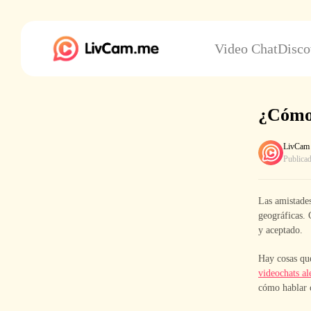
Video Chat
Disco
¿Cómo 
LivCam
Publica
Las amistades
geográficas. 
y aceptado.
Hay cosas que
videochats al
cómo hablar c