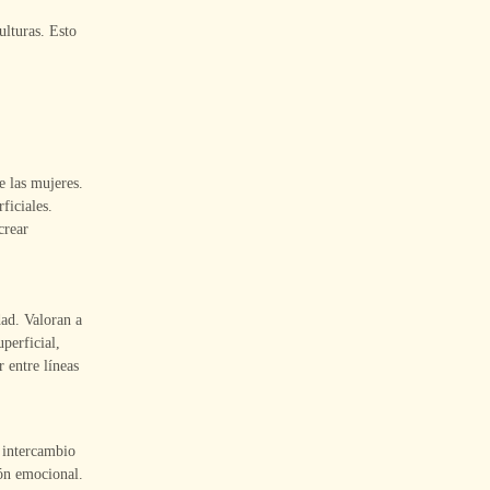
ulturas. Esto
 las mujeres.
ficiales.
crear
dad. Valoran a
perficial,
 entre líneas
l intercambio
ón emocional.