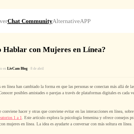
ver
Chat Community
Alternative
APP
Hablar con Mujeres en Línea?
do en
LivCam Blog
· 8 de abril
 en línea han cambiado la forma en que las personas se conectan más allá de las
Conocer posibles amistades o parejas a través de plataformas digitales es cada
 conviene hacer y otras que conviene evitar en las interacciones en línea, sobre
eatorios 1 a 1
. Este artículo explora la psicología femenina y ofrece consejos pr
on mujeres en línea. La idea es ayudarte a conversar con más soltura en línea.