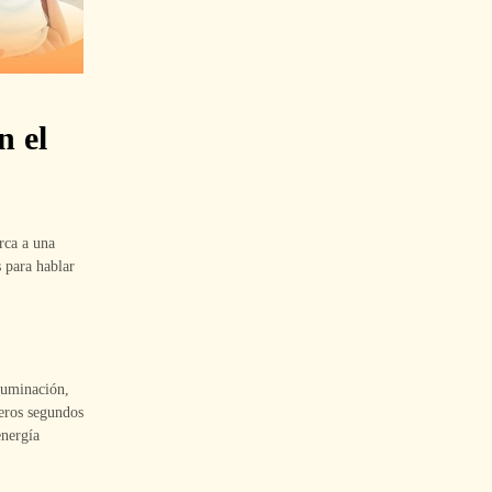
n el
rca a una
s para hablar
luminación,
meros segundos
energía