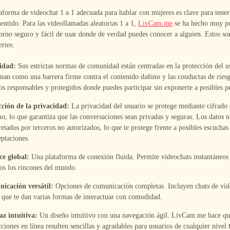
taforma de videochat 1 a 1 adecuada para hablar con mujeres es clave para tener
sentido. Para las videollamadas aleatorias 1 a 1,
LivCam.me
se ha hecho muy p
orno seguro y fácil de usar donde de verdad puedes conocer a alguien. Estos so
ertes:
idad:
Sus estrictas normas de comunidad están centradas en la protección del u
nan como una barrera firme contra el contenido dañino y las conductas de ries
os responsables y protegidos donde puedes participar sin exponerte a posibles pe
cción de la privacidad:
La privacidad del usuario se protege mediante cifrado
o, lo que garantiza que las conversaciones sean privadas y seguras. Los datos 
retados por terceros no autorizados, lo que te protege frente a posibles escuchas
eptaciones.
ce global:
Una plataforma de conexión fluida. Permite videochats instantáneos
os los rincones del mundo.
icación versátil:
Opciones de comunicación completas. Incluyen chats de vide
 que te dan varias formas de interactuar con comodidad.
az intuitiva:
Un diseño intuitivo con una navegación ágil. LivCam.me hace qu
cciones en línea resulten sencillas y agradables para usuarios de cualquier nivel 