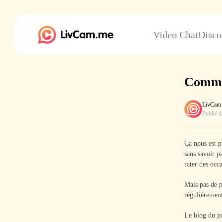
Video Chat
Disco
Commen
LivCam
Publié 
Ça nous est p
sans savoir p
rater des occ
Mais pas de 
régulièrement
Le blog du jo