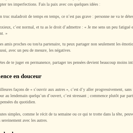
epter tes imperfections. Fais la paix avec ces quelques idées :
n truc maladroit de temps en temps, ce n’est pas grave : personne ne va te détes
nxieux, c’est normal, et tu as le droit d’admettre : « Je me sens un peu fatigué 
t. »
es amis proches ou ton/ta partenaire, tu peux partager non seulement les émotio
ussi, avec un peu de mesure, les négatives.
tes de te juger en permanence, partager tes pensées devient beaucoup moins int
nce en douceur
lleures façons de « s’ouvrir aux autres », c’est d’y aller progressivement, sans t
ur au lendemain quelqu’un d’ouvert, c’est stressant ; commence plutôt par part
 pensées du quotidien.
utes simples, comme le récit de ta semaine ou ce qui te trotte dans la tête, peuve
 sereinement avec les autres.