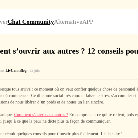
ver
Chat Community
Alternative
APP
t s’ouvrir aux autres ? 12 conseils pou
dans
LivCam Blog
· 22 juin
resque tous arrivé : ce moment où on veut confier quelque chose de personnel 
ar où commencer. Ce dilemme social très courant laisse le stress s’accumuler et 
asions de nous libérer d’un poids et de nouer un lien sincère.
panique.
Comment s’ouvrir aux autres ?
En comprenant ce qui te retient, puis e
, jusqu’à ce que la peur ne dicte plus ta façon de communiquer.
ur réunit quelques conseils pour t’ouvrir plus facilement. Lis la suite !