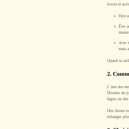
forces et acc
Dire u
Être a
momen
Avec t
mais a
Quand tu arrê
2.
Comme
L’une des mei
Devenir du jo
légers ou des
Des choses to
échanger plus