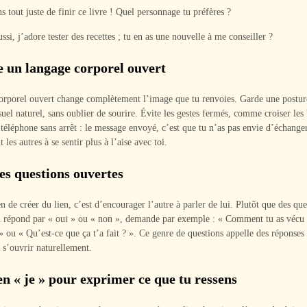
ns tout juste de finir ce livre ! Quel personnage tu préfères ?
ssi, j’adore tester des recettes ; tu en as une nouvelle à me conseiller ?
 un langage corporel ouvert
orporel ouvert change complètement l’image que tu renvoies. Garde une posture
suel naturel, sans oublier de sourire. Évite les gestes fermés, comme croiser les
 téléphone sans arrêt : le message envoyé, c’est que tu n’as pas envie d’échanger
 les autres à se sentir plus à l’aise avec toi.
es questions ouvertes
de créer du lien, c’est d’encourager l’autre à parler de lui. Plutôt que des que
n répond par « oui » ou « non », demande par exemple : « Comment tu as vécu 
» ou « Qu’est-ce que ça t’a fait ? ». Ce genre de questions appelle des réponses 
 s’ouvrir naturellement.
en « je » pour exprimer ce que tu ressens