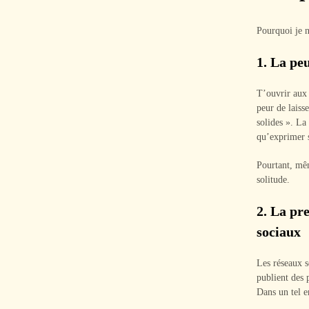
Pourquoi je n
1.
La peu
T’ouvrir aux 
peur de laiss
solides ». La
qu’exprimer s
Pourtant, mêm
solitude.
2.
La pre
sociaux
Les réseaux s
publient des p
Dans un tel e