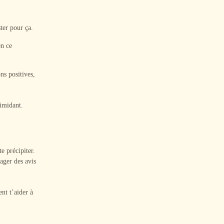
ter pour ça.
en ce
ns positives,
imidant.
e précipiter.
ager des avis
nt t’aider à