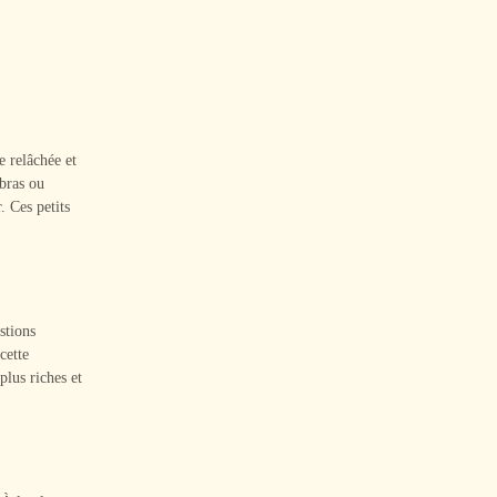
 relâchée et
 bras ou
. Ces petits
stions
cette
plus riches et