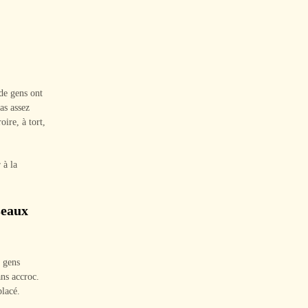
 de gens ont
as assez
oire, à tort,
 à la
seaux
 gens
ans accroc.
placé.