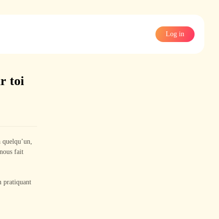
Log in
r toi
à quelqu’un,
nous fait
n pratiquant