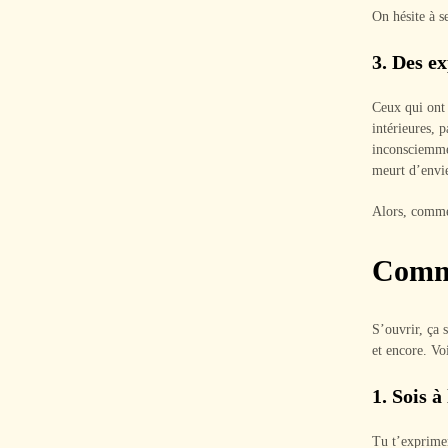
On hésite à s
3.
Des ex
Ceux qui ont 
intérieures, 
inconsciemmen
meurt d’envie
Alors, comme
Comme
S’ouvrir, ça 
et encore. Vo
1.
Sois à 
Tu t’exprimer