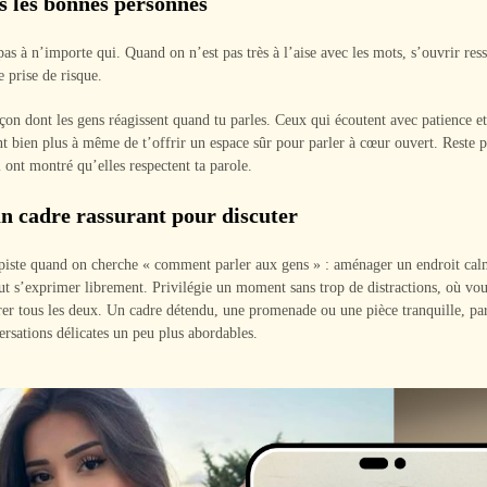
s les bonnes personnes
pas à n’importe qui. Quand on n’est pas très à l’aise avec les mots, s’ouvrir re
e prise de risque.
çon dont les gens réagissent quand tu parles. Ceux qui écoutent avec patience e
nt bien plus à même de t’offrir un espace sûr pour parler à cœur ouvert. Reste 
 ont montré qu’elles respectent ta parole.
n cadre rassurant pour discuter
piste quand on cherche « comment parler aux gens » : aménager un endroit cal
t s’exprimer librement. Privilégie un moment sans trop de distractions, où vo
er tous les deux. Un cadre détendu, une promenade ou une pièce tranquille, pa
ersations délicates un peu plus abordables.