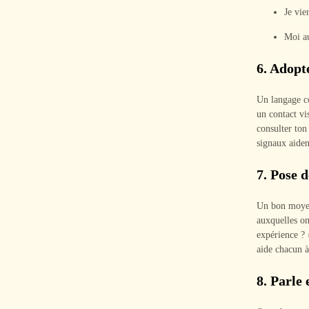
Je vie
Moi au
6.
Adopte
Un langage c
un contact vi
consulter ton
signaux aident
7.
Pose d
Un bon moyen 
auxquelles o
expérience ? 
aide chacun à
8.
Parle 