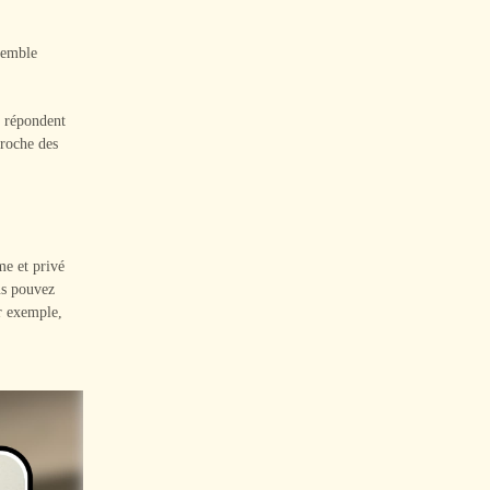
ssemble
t répondent
proche des
me et privé
us pouvez
r exemple,