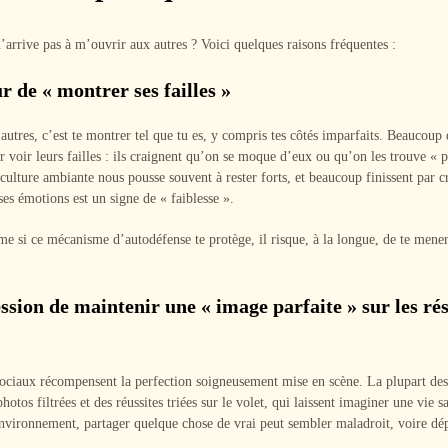
’arrive pas à m’ouvrir aux autres ? Voici quelques raisons fréquentes :
r de « montrer ses failles »
autres, c’est te montrer tel que tu es, y compris tes côtés imparfaits. Beaucoup
er voir leurs failles : ils craignent qu’on se moque d’eux ou qu’on les trouve « p
 culture ambiante nous pousse souvent à rester forts, et beaucoup finissent par cr
es émotions est un signe de « faiblesse ».
e si ce mécanisme d’autodéfense te protège, il risque, à la longue, de te mener
ssion de maintenir une « image parfaite » sur les ré
ociaux récompensent la perfection soigneusement mise en scène. La plupart des
hotos filtrées et des réussites triées sur le volet, qui laissent imaginer une vie s
nvironnement, partager quelque chose de vrai peut sembler maladroit, voire dé