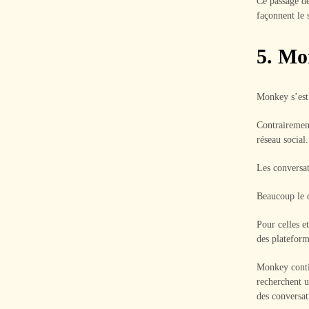
Ce passage de
façonnent le 
5. Mo
Monkey s’est 
Contrairement
réseau social.
Les conversat
Beaucoup le d
Pour celles e
des plateform
Monkey contin
recherchent u
des conversat