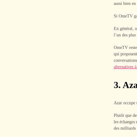
aussi bien en
Si OmeTV gard
En général, o
l’un des plus
OmeTV reste 
qui proposent
conversations
alternatives
3. Az
Azar occupe u
Plutôt que de
les échanges 
des milliards