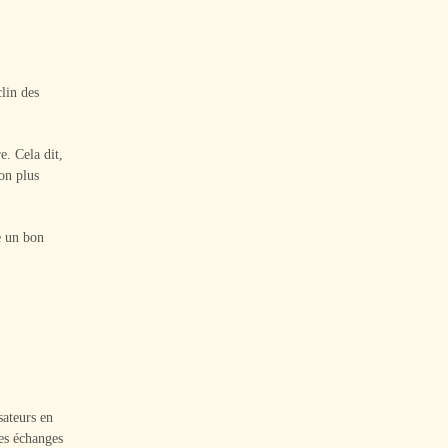
lin des
e. Cela dit,
on plus
 un bon
sateurs en
es échanges