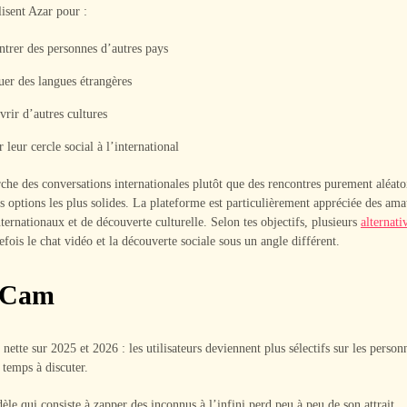
isent Azar pour :
trer des personnes d’autres pays
uer des langues étrangères
rir d’autres cultures
r leur cercle social à l’international
che des conversations internationales plutôt que des rencontres purement aléato
es options les plus solides. La plateforme est particulièrement appréciée des ama
ternationaux et de découverte culturelle. Selon tes objectifs, plusieurs
alternati
efois le chat vidéo et la découverte sociale sous un angle différent.
vCam
nette sur 2025 et 2026 : les utilisateurs deviennent plus sélectifs sur les person
 temps à discuter.
le qui consiste à zapper des inconnus à l’infini perd peu à peu de son attrait.