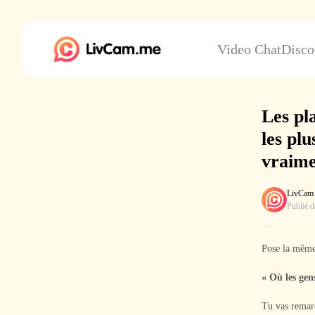
Video Chat
Disco
Les pl
les plu
vraime
LivCam
Publié 
Pose la même
« Où les gen
Tu vas remarq