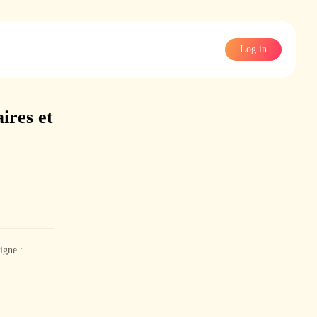
Log in
ires et
igne :