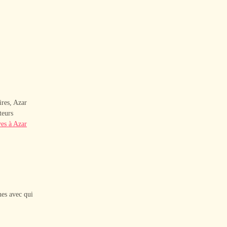
ires, Azar
teurs
ves à Azar
nes avec qui