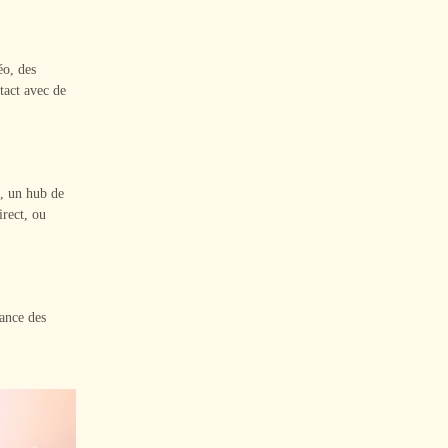
éo, des
tact avec de
i, un hub de
irect, ou
sance des