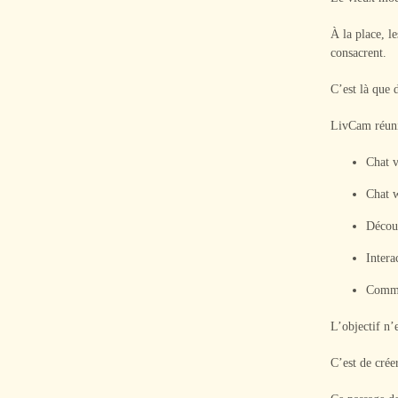
À la place, l
consacrent.
C’est là que
LivCam réuni
Chat v
Chat 
Découv
Intera
Commu
L’objectif n’
C’est de crée