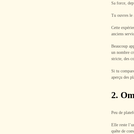
Sa force, depu
Tu ouvres le s
Cette expérie
anciens servic
Beaucoup appr
un nombre cro
stricte, des 
Si tu compar
aperçu des pl
2. O
Peu de platef
Elle reste l’
quête de con