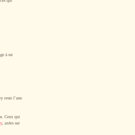
nces qui
age à un
y reste l’une
nu. Ceux qui
ey
, axées sur