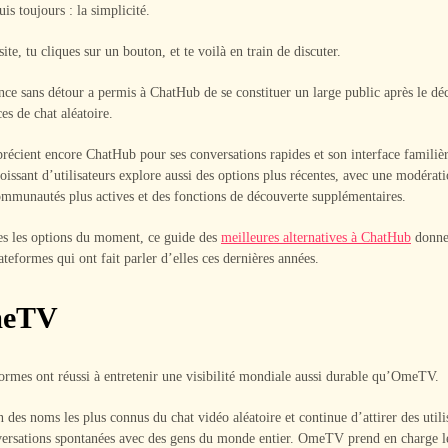
is toujours : la simplicité.
ite, tu cliques sur un bouton, et te voilà en train de discuter.
nce sans détour a permis à ChatHub de se constituer un large public après le déc
es de chat aléatoire.
écient encore ChatHub pour ses conversations rapides et son interface familièr
issant d’utilisateurs explore aussi des options plus récentes, avec une modérati
communautés plus actives et des fonctions de découverte supplémentaires.
es les options du moment, ce guide des
meilleures alternatives à ChatHub
donne
ateformes qui ont fait parler d’elles ces dernières années.
meTV
ormes ont réussi à entretenir une visibilité mondiale aussi durable qu’OmeTV.
un des noms les plus connus du chat vidéo aléatoire et continue d’attirer des utili
versations spontanées avec des gens du monde entier. OmeTV prend en charge l