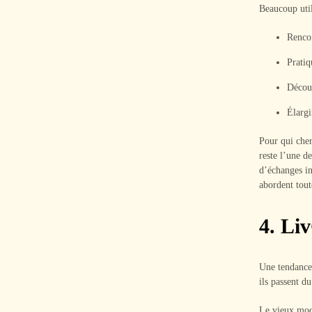
Beaucoup util
Rencon
Pratiq
Découv
Élargi
Pour qui cher
reste l’une d
d’échanges in
abordent tout
4. Li
Une tendance 
ils passent du
Le vieux modè