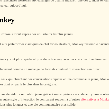
s rencontres aléatoires aux échanges de qualité illustre l’une des grandes tenda
secteur aujourd’hui.
nkey
imposé surtout auprès des utilisateurs les plus jeunes.
 aux plateformes classiques de chat vidéo aléatoire, Monkey ressemble davant
ions y sont plus rapides et plus décontractées, avec un vrai côté divertissement.
écrivent comme un mélange de formats courts et d’interactions en direct.
t ceux qui cherchent des conversations rapides et une communauté jeune, Monke
es dont on parle le plus dans la catégorie.
ue de séduire un public jeune grâce à son expérience sociale au rythme soute
n autre style d’interaction le comparent souvent à d’autres
alternatives à Monk
ions plus longues et une vie communautaire plus solide.